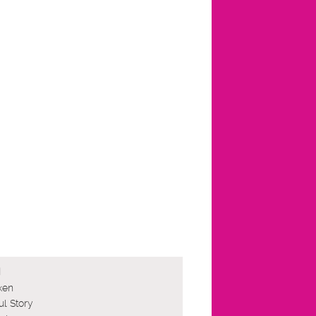
N
ken
ul Story