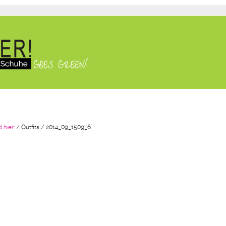
d hier:
/
Outfits
/
2014_09_1509_6